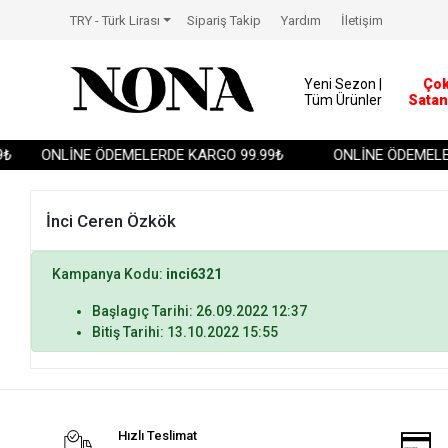
TRY - Türk Lirası
Sipariş Takip
Yardım
İletişim
Yeni Sezon |
Ço
Tüm Ürünler
Satan
₺
ONLİNE ÖDEMELERDE KARGO 99.99₺
ONLİNE ÖDEMELER
İnci Ceren Özkök
Kampanya Kodu:
inci6321
Başlagıç Tarihi: 26.09.2022 12:37
Bitiş Tarihi: 13.10.2022 15:55
Hızlı Teslimat