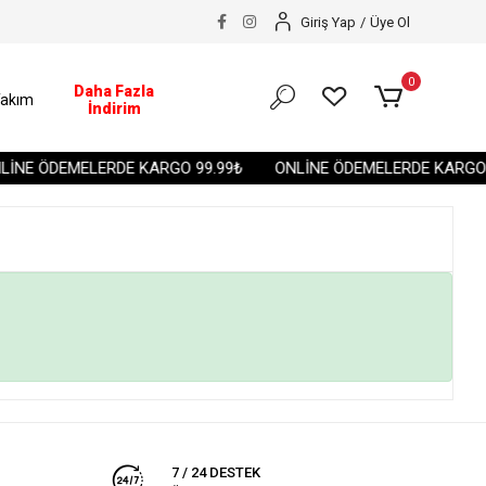
Giriş Yap
/
Üye Ol
0
Daha Fazla
akım
İndirim
İNE ÖDEMELERDE KARGO 99.99₺
ONLİNE ÖDEMELERDE KARGO 9
7 / 24 DESTEK