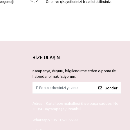
 seçeneği
Öneri ve şikayetlerinizi bize iletebilirsiniz.
BİZE ULAŞIN
Kampanya, duyuru, bilgilendirmelerden e-posta ile
haberdar olmak istiyorum.
Gönder
Adres :
Kartaltepe mahallesi Enverpaşa caddesi No
130/A Bayrampaşa / İstanbul
Whatsapp :
0530 671 65 99