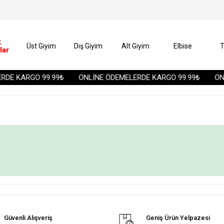
k
Üst Giyim
Dış Giyim
Alt Giyim
Elbise
T
lar
DE KARGO 99.99₺
ONLİNE ÖDEMELERDE KARGO 99.99₺
ONL
Güvenli Alışveriş
Geniş Ürün Yelpazesi