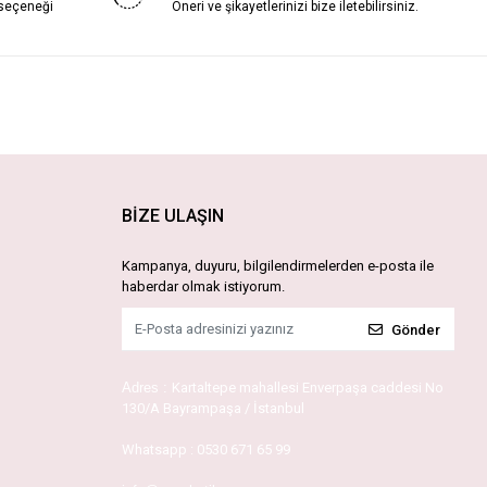
 seçeneği
Öneri ve şikayetlerinizi bize iletebilirsiniz.
BİZE ULAŞIN
Kampanya, duyuru, bilgilendirmelerden e-posta ile
haberdar olmak istiyorum.
Gönder
Adres :
Kartaltepe mahallesi Enverpaşa caddesi No
130/A Bayrampaşa / İstanbul
Whatsapp :
0530 671 65 99