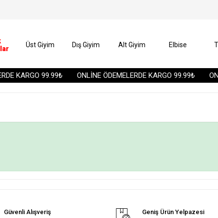
k
Üst Giyim
Dış Giyim
Alt Giyim
Elbise
T
lar
DE KARGO 99.99₺
ONLİNE ÖDEMELERDE KARGO 99.99₺
ONL
Güvenli Alışveriş
Geniş Ürün Yelpazesi