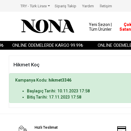
TRY - Türk Lirası
Sipariş Takip
Yardım
İletişim
Yeni Sezon |
Ço
Tüm Ürünler
Satan
₺
ONLİNE ÖDEMELERDE KARGO 99.99₺
ONLİNE ÖDEMELER
Hikmet Koç
Kampanya Kodu:
hikmet3346
Başlagıç Tarihi: 10.11.2023 17:58
Bitiş Tarihi: 17.11.2023 17:58
Hızlı Teslimat