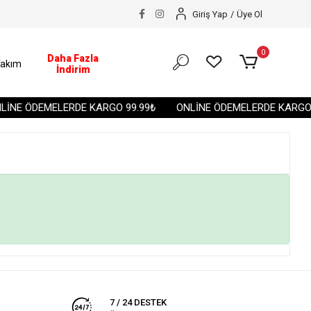
Giriş Yap
/
Üye Ol
0
Daha Fazla
akım
İndirim
İNE ÖDEMELERDE KARGO 99.99₺
ONLİNE ÖDEMELERDE KARGO 9
7 / 24 DESTEK