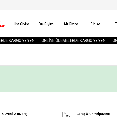
k
Üst Giyim
Dış Giyim
Alt Giyim
Elbise
T
lar
DE KARGO 99.99₺
ONLİNE ÖDEMELERDE KARGO 99.99₺
ONL
Güvenli Alışveriş
Geniş Ürün Yelpazesi