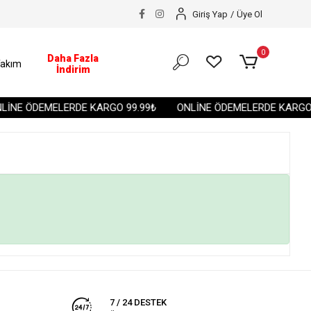
Giriş Yap
/
Üye Ol
0
Daha Fazla
akım
İndirim
İNE ÖDEMELERDE KARGO 99.99₺
ONLİNE ÖDEMELERDE KARGO 
7 / 24 DESTEK