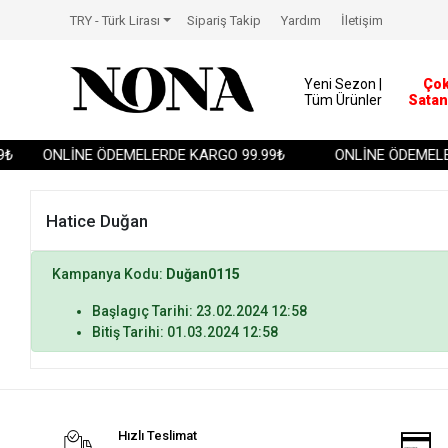
TRY - Türk Lirası
Sipariş Takip
Yardım
İletişim
Yeni Sezon |
Ço
Tüm Ürünler
Satan
₺
ONLİNE ÖDEMELERDE KARGO 99.99₺
ONLİNE ÖDEMELER
Hatice Duğan
Kampanya Kodu:
Duğan0115
Başlagıç Tarihi: 23.02.2024 12:58
Bitiş Tarihi: 01.03.2024 12:58
Hızlı Teslimat