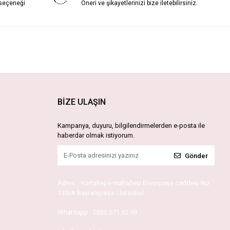
 seçeneği
Öneri ve şikayetlerinizi bize iletebilirsiniz.
BİZE ULAŞIN
Kampanya, duyuru, bilgilendirmelerden e-posta ile
haberdar olmak istiyorum.
Gönder
Adres :
Kartaltepe mahallesi Enverpaşa caddesi No
130/A Bayrampaşa / İstanbul
Whatsapp :
0530 671 65 99