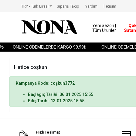
TRY - Türk Lirası
Sipariş Takip
Yardım
İletişim
Yeni Sezon |
Ço
Tüm Ürünler
Satan
₺
ONLİNE ÖDEMELERDE KARGO 99.99₺
ONLİNE ÖDEMELER
Hatice coşkun
Kampanya Kodu:
coşkun3772
Başlagıç Tarihi: 06.01.2025 15:55
Bitiş Tarihi: 13.01.2025 15:55
Hızlı Teslimat