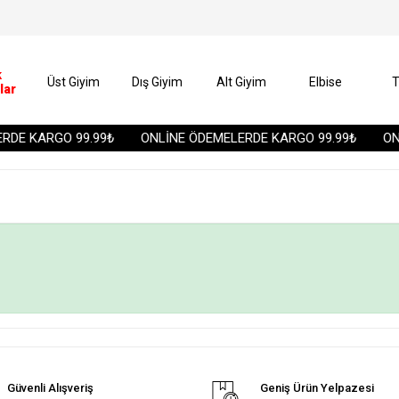
k
Üst Giyim
Dış Giyim
Alt Giyim
Elbise
T
lar
DE KARGO 99.99₺
ONLİNE ÖDEMELERDE KARGO 99.99₺
ONL
Güvenli Alışveriş
Geniş Ürün Yelpazesi