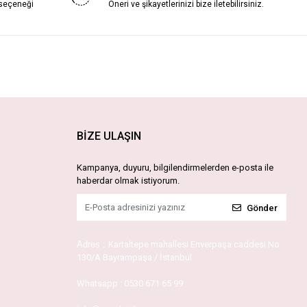
 seçeneği
Öneri ve şikayetlerinizi bize iletebilirsiniz.
BİZE ULAŞIN
Kampanya, duyuru, bilgilendirmelerden e-posta ile
haberdar olmak istiyorum.
Gönder
Adres :
Kartaltepe mahallesi Enverpaşa caddesi No
130/A Bayrampaşa / İstanbul
Whatsapp :
0530 671 65 99