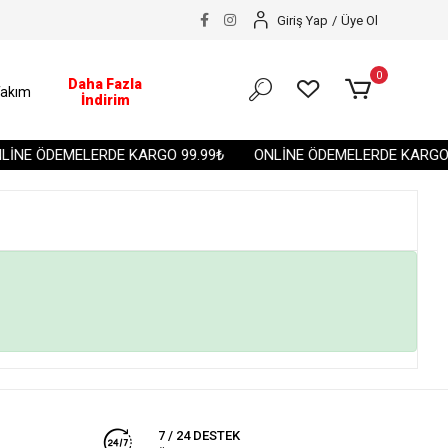
Giriş Yap
/
Üye Ol
0
Daha Fazla
akım
İndirim
İNE ÖDEMELERDE KARGO 99.99₺
ONLİNE ÖDEMELERDE KARGO 9
7 / 24 DESTEK