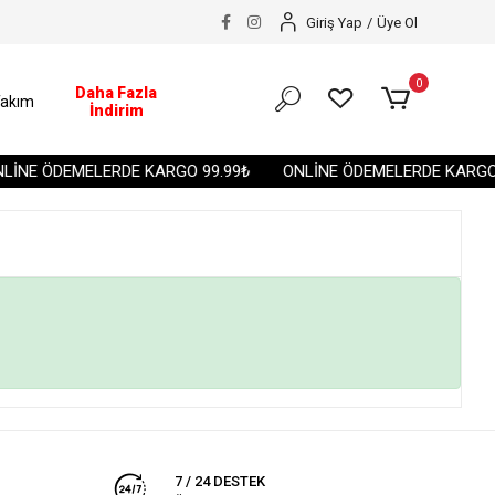
Giriş Yap
/
Üye Ol
0
Daha Fazla
akım
İndirim
LİNE ÖDEMELERDE KARGO 99.99₺
ONLİNE ÖDEMELERDE KARGO 
7 / 24 DESTEK