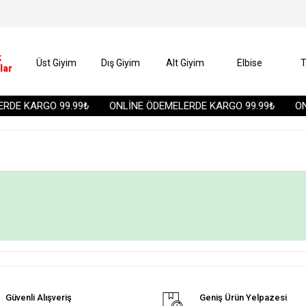
k
Üst Giyim
Dış Giyim
Alt Giyim
Elbise
T
lar
RDE KARGO 99.99₺
ONLİNE ÖDEMELERDE KARGO 99.99₺
ON
Güvenli Alışveriş
Geniş Ürün Yelpazesi