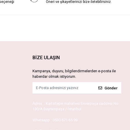
 seçeneği
Öneri ve şikayetlerinizi bize iletebilirsiniz.
BİZE ULAŞIN
Kampanya, duyuru, bilgilendirmelerden e-posta ile
haberdar olmak istiyorum.
Gönder
Adres :
Kartaltepe mahallesi Enverpaşa caddesi No
130/A Bayrampaşa / İstanbul
Whatsapp :
0530 671 65 99