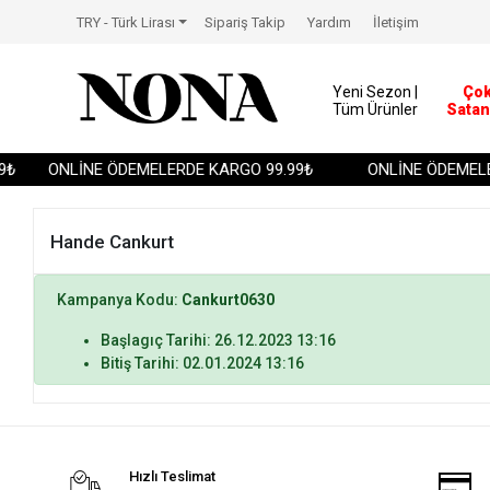
TRY - Türk Lirası
Sipariş Takip
Yardım
İletişim
Yeni Sezon |
Ço
Tüm Ürünler
Satan
₺
ONLİNE ÖDEMELERDE KARGO 99.99₺
ONLİNE ÖDEMELE
Hande Cankurt
Kampanya Kodu:
Cankurt0630
Başlagıç Tarihi: 26.12.2023 13:16
Bitiş Tarihi: 02.01.2024 13:16
Hızlı Teslimat