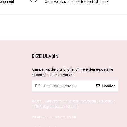
 seçeneği
Öneri ve şikayetlerinizi bize iletebilirsiniz.
BİZE ULAŞIN
Kampanya, duyuru, bilgilendirmelerden e-posta ile
haberdar olmak istiyorum.
Gönder
Adres :
Kartaltepe mahallesi Enverpaşa caddesi No
130/A Bayrampaşa / İstanbul
Whatsapp :
0530 671 65 99