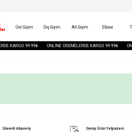
k
Üst Giyim
Dış Giyim
Alt Giyim
Elbise
T
lar
DE KARGO 99.99₺
ONLİNE ÖDEMELERDE KARGO 99.99₺
ONL
Güvenli Alışveriş
Geniş Ürün Yelpazesi