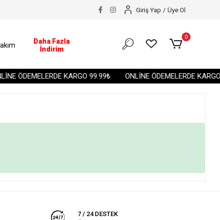
Giriş Yap
/
Üye Ol
0
Daha Fazla
akım
İndirim
İNE ÖDEMELERDE KARGO 99.99₺
ONLİNE ÖDEMELERDE KARGO 
7 / 24 DESTEK