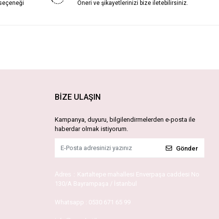
 seçeneği
Öneri ve şikayetlerinizi bize iletebilirsiniz.
BİZE ULAŞIN
Kampanya, duyuru, bilgilendirmelerden e-posta ile
haberdar olmak istiyorum.
Gönder
Adres :
Kartaltepe mahallesi Enverpaşa caddesi No
130/A Bayrampaşa / İstanbul
Whatsapp :
0530 671 65 99