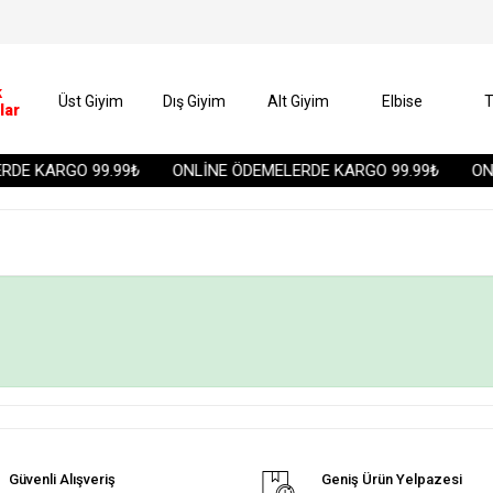
k
Üst Giyim
Dış Giyim
Alt Giyim
Elbise
T
lar
DE KARGO 99.99₺
ONLİNE ÖDEMELERDE KARGO 99.99₺
ONL
Güvenli Alışveriş
Geniş Ürün Yelpazesi