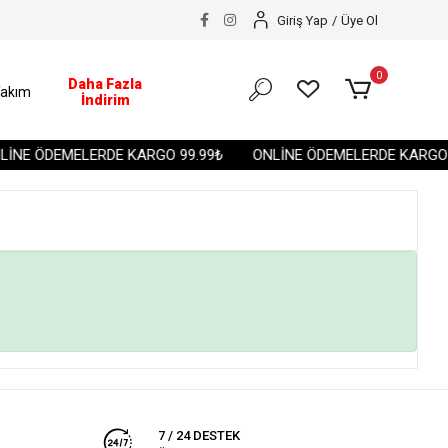
Giriş Yap
/
Üye Ol
0
Daha Fazla
akım
İndirim
İNE ÖDEMELERDE KARGO 99.99₺
ONLİNE ÖDEMELERDE KARGO 9
7 / 24 DESTEK