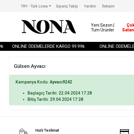
TRY - Türk Lirası
Sipariş Takip
Yardım
İletişim
Yeni Sezon |
Ço
Tüm Ürünler
Satan
₺
ONLİNE ÖDEMELERDE KARGO 99.99₺
ONLİNE ÖDEMELER
Gülsen Ayvacı
Kampanya Kodu:
Ayvacı9242
Başlagıç Tarihi: 22.04.2024 17:28
Bitiş Tarihi: 29.04.2024 17:28
Hızlı Teslimat