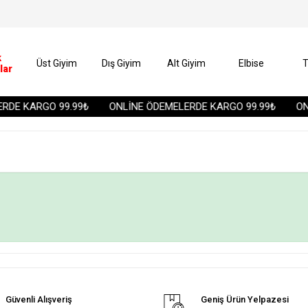
k
Üst Giyim
Dış Giyim
Alt Giyim
Elbise
T
lar
DE KARGO 99.99₺
ONLİNE ÖDEMELERDE KARGO 99.99₺
ONL
Güvenli Alışveriş
Geniş Ürün Yelpazesi