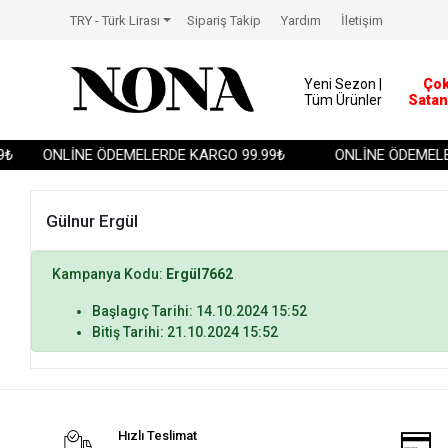
TRY - Türk Lirası
Sipariş Takip
Yardım
İletişim
Yeni Sezon |
Ço
Tüm Ürünler
Satan
₺
ONLİNE ÖDEMELERDE KARGO 99.99₺
ONLİNE ÖDEMELER
Gülnur Ergül
Kampanya Kodu:
Ergül7662
Başlagıç Tarihi: 14.10.2024 15:52
Bitiş Tarihi: 21.10.2024 15:52
Hızlı Teslimat