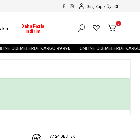
Giriş Yap
/
Üye Ol
0
Daha Fazla
akım
İndirim
İNE ÖDEMELERDE KARGO 99.99₺
ONLİNE ÖDEMELERDE KARGO 
7 / 24 DESTEK