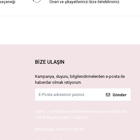
 seçeneği
Öneri ve şikayetlerinizi bize iletebilirsiniz.
BİZE ULAŞIN
Kampanya, duyuru, bilgilendirmelerden e-posta ile
haberdar olmak istiyorum.
Gönder
Adres :
Kartaltepe mahallesi Enverpaşa caddesi No
130/A Bayrampaşa / İstanbul
Whatsapp :
0530 671 65 99