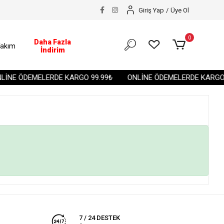
Giriş Yap
/
Üye Ol
0
Daha Fazla
akım
İndirim
İNE ÖDEMELERDE KARGO 99.99₺
ONLİNE ÖDEMELERDE KARGO 
7 / 24 DESTEK