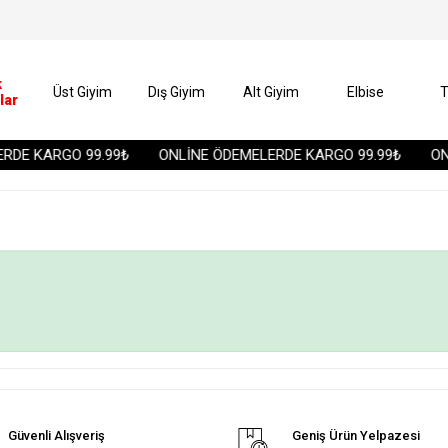
k
Üst Giyim
Dış Giyim
Alt Giyim
Elbise
T
lar
DE KARGO 99.99₺
ONLİNE ÖDEMELERDE KARGO 99.99₺
ONL
Güvenli Alışveriş
Geniş Ürün Yelpazesi