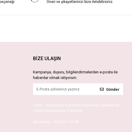
 seçeneği
Öneri ve şikayetlerinizi bize iletebilirsiniz.
BİZE ULAŞIN
Kampanya, duyuru, bilgilendirmelerden e-posta ile
haberdar olmak istiyorum.
Gönder
Adres :
Kartaltepe mahallesi Enverpaşa caddesi No
130/A Bayrampaşa / İstanbul
Whatsapp :
0530 671 65 99