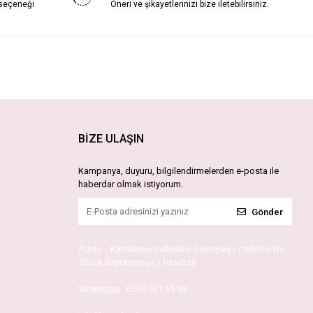
 seçeneği
Öneri ve şikayetlerinizi bize iletebilirsiniz.
BİZE ULAŞIN
Kampanya, duyuru, bilgilendirmelerden e-posta ile
haberdar olmak istiyorum.
Gönder
Adres :
Kartaltepe mahallesi Enverpaşa caddesi No
130/A Bayrampaşa / İstanbul
Whatsapp :
0530 671 65 99