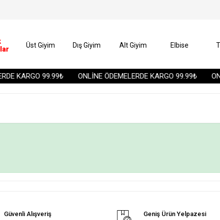
k
Üst Giyim
Dış Giyim
Alt Giyim
Elbise
T
lar
DE KARGO 99.99₺
ONLİNE ÖDEMELERDE KARGO 99.99₺
ONL
Güvenli Alışveriş
Geniş Ürün Yelpazesi