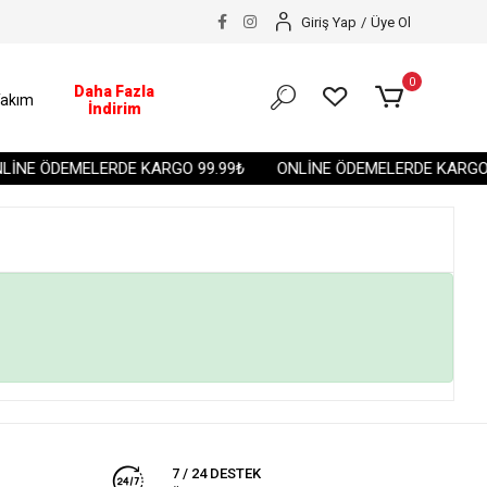
Giriş Yap
/
Üye Ol
0
Daha Fazla
akım
İndirim
İNE ÖDEMELERDE KARGO 99.99₺
ONLİNE ÖDEMELERDE KARGO 
7 / 24 DESTEK