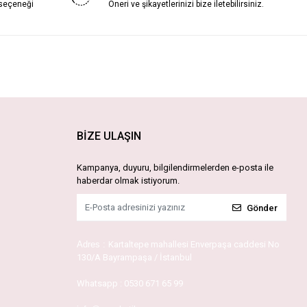
 seçeneği
Öneri ve şikayetlerinizi bize iletebilirsiniz.
BİZE ULAŞIN
Kampanya, duyuru, bilgilendirmelerden e-posta ile
haberdar olmak istiyorum.
Gönder
Adres :
Kartaltepe mahallesi Enverpaşa caddesi No
130/A Bayrampaşa / İstanbul
Whatsapp :
0530 671 65 99