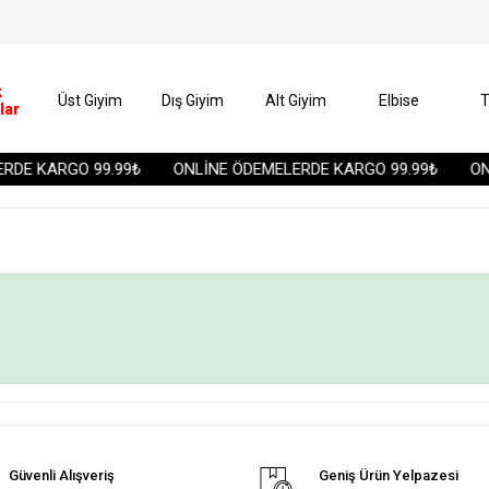
k
Üst Giyim
Dış Giyim
Alt Giyim
Elbise
T
lar
DE KARGO 99.99₺
ONLİNE ÖDEMELERDE KARGO 99.99₺
ONL
Güvenli Alışveriş
Geniş Ürün Yelpazesi