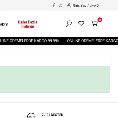
Giriş Yap
/
Üye Ol
0
Daha Fazla
akım
İndirim
İNE ÖDEMELERDE KARGO 99.99₺
ONLİNE ÖDEMELERDE KARGO 
7 / 24 DESTEK