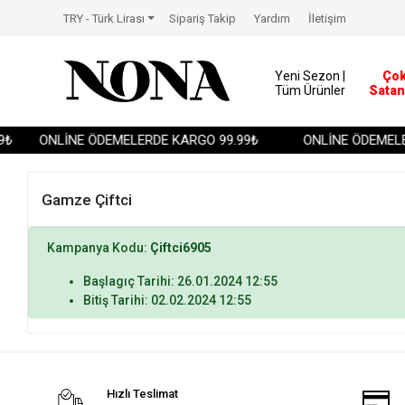
TRY - Türk Lirası
Sipariş Takip
Yardım
İletişim
Yeni Sezon |
Ço
Tüm Ürünler
Satan
₺
ONLİNE ÖDEMELERDE KARGO 99.99₺
ONLİNE ÖDEMELE
Gamze Çiftci
Kampanya Kodu:
Çiftci6905
Başlagıç Tarihi: 26.01.2024 12:55
Bitiş Tarihi: 02.02.2024 12:55
Hızlı Teslimat