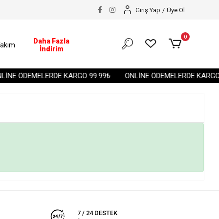
Giriş Yap
/
Üye Ol
0
Daha Fazla
akım
İndirim
İNE ÖDEMELERDE KARGO 99.99₺
ONLİNE ÖDEMELERDE KARGO 
7 / 24 DESTEK