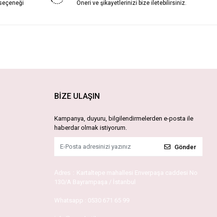
 seçeneği
Öneri ve şikayetlerinizi bize iletebilirsiniz.
BİZE ULAŞIN
Kampanya, duyuru, bilgilendirmelerden e-posta ile
haberdar olmak istiyorum.
Gönder
Adres :
Kartaltepe mahallesi Enverpaşa caddesi No
130/A Bayrampaşa / İstanbul
Whatsapp :
0530 671 65 99