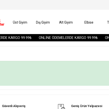
k
Üst Giyim
Dış Giyim
Alt Giyim
Elbise
T
lar
RDE KARGO 99.99₺
ONLİNE ÖDEMELERDE KARGO 99.99₺
ONL
Güvenli Alışveriş
Geniş Ürün Yelpazesi