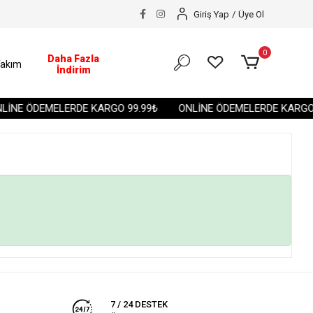
Giriş Yap
/
Üye Ol
0
Daha Fazla
akım
İndirim
İNE ÖDEMELERDE KARGO 99.99₺
ONLİNE ÖDEMELERDE KARGO 
7 / 24 DESTEK