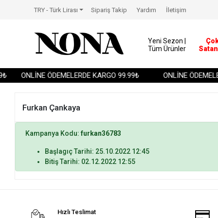
TRY - Türk Lirası
Sipariş Takip
Yardım
İletişim
Yeni Sezon |
Ço
Tüm Ürünler
Satan
₺
ONLİNE ÖDEMELERDE KARGO 99.99₺
ONLİNE ÖDEMELE
Furkan Çankaya
Kampanya Kodu:
furkan36783
Başlagıç Tarihi: 25.10.2022 12:45
Bitiş Tarihi: 02.12.2022 12:55
Hızlı Teslimat