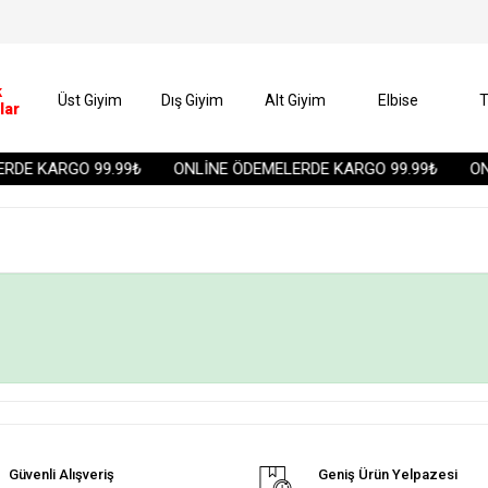
k
Üst Giyim
Dış Giyim
Alt Giyim
Elbise
T
lar
RDE KARGO 99.99₺
ONLİNE ÖDEMELERDE KARGO 99.99₺
ONL
Güvenli Alışveriş
Geniş Ürün Yelpazesi