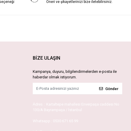
 seçeneği
Öneri ve şikayetlerinizi bize iletebilirsiniz.
BİZE ULAŞIN
Kampanya, duyuru, bilgilendirmelerden e-posta ile
haberdar olmak istiyorum.
Gönder
Adres :
Kartaltepe mahallesi Enverpaşa caddesi No
130/A Bayrampaşa / İstanbul
Whatsapp :
0530 671 65 99