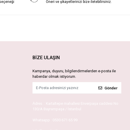
 seçeneği
Öneri ve şikayetlerinizi bize iletebilirsiniz.
BİZE ULAŞIN
Kampanya, duyuru, bilgilendirmelerden e-posta ile
haberdar olmak istiyorum.
Gönder
Adres :
Kartaltepe mahallesi Enverpaşa caddesi No
130/A Bayrampaşa / İstanbul
Whatsapp :
0530 671 65 99