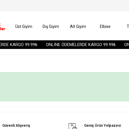
k
Üst Giyim
Dış Giyim
Alt Giyim
Elbise
T
lar
RDE KARGO 99.99₺
ONLİNE ÖDEMELERDE KARGO 99.99₺
ONL
Güvenli Alışveriş
Geniş Ürün Yelpazesi