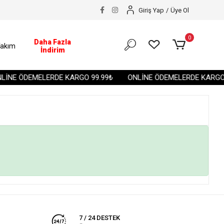
Giriş Yap
/
Üye Ol
0
Daha Fazla
akım
İndirim
İNE ÖDEMELERDE KARGO 99.99₺
ONLİNE ÖDEMELERDE KARGO 
7 / 24 DESTEK