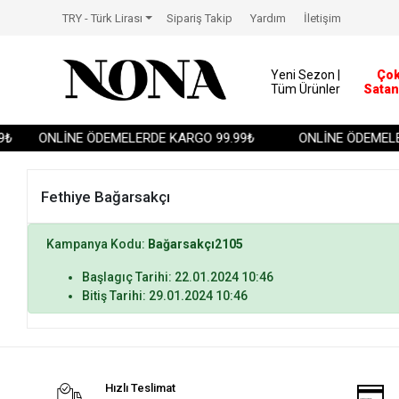
TRY - Türk Lirası
Sipariş Takip
Yardım
İletişim
Yeni Sezon |
Ço
Tüm Ürünler
Satan
₺
ONLİNE ÖDEMELERDE KARGO 99.99₺
ONLİNE ÖDEMELE
Fethiye Bağarsakçı
Kampanya Kodu:
Bağarsakçı2105
Başlagıç Tarihi: 22.01.2024 10:46
Bitiş Tarihi: 29.01.2024 10:46
Hızlı Teslimat