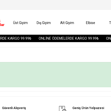
k
Üst Giyim
Dış Giyim
Alt Giyim
Elbise
T
lar
DE KARGO 99.99₺
ONLİNE ÖDEMELERDE KARGO 99.99₺
ONL
Güvenli Alışveriş
Geniş Ürün Yelpazesi