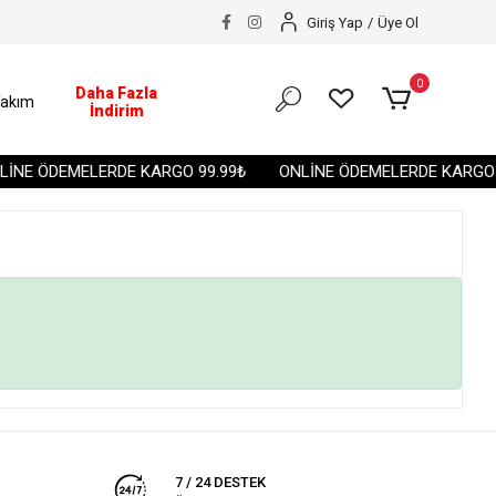
Giriş Yap
/
Üye Ol
0
Daha Fazla
akım
İndirim
İNE ÖDEMELERDE KARGO 99.99₺
ONLİNE ÖDEMELERDE KARGO 9
7 / 24 DESTEK