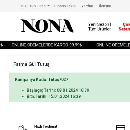
TRY - Türk Lirası
Sipariş Takip
Yardım
İletişim
Yeni Sezon |
Ço
Tüm Ürünler
Satan
₺
ONLİNE ÖDEMELERDE KARGO 99.99₺
ONLİNE ÖDEMELER
Fatma Gül Tutuş
Kampanya Kodu:
Tutuş7027
Başlagıç Tarihi: 08.01.2024 16:39
Bitiş Tarihi: 15.01.2024 16:39
Hızlı Teslimat