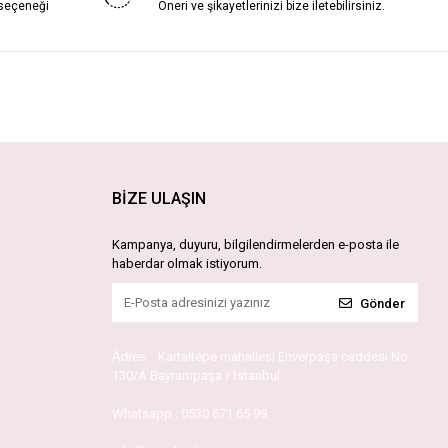
 seçeneği
Öneri ve şikayetlerinizi bize iletebilirsiniz.
BİZE ULAŞIN
Kampanya, duyuru, bilgilendirmelerden e-posta ile
haberdar olmak istiyorum.
Gönder
Adres :
Kartaltepe mahallesi Enverpaşa caddesi No
130/A Bayrampaşa / İstanbul
Whatsapp :
0530 671 65 99