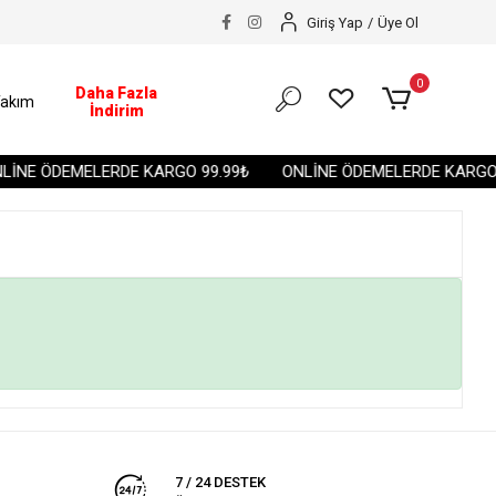
Giriş Yap
/
Üye Ol
0
Daha Fazla
akım
İndirim
İNE ÖDEMELERDE KARGO 99.99₺
ONLİNE ÖDEMELERDE KARGO 
7 / 24 DESTEK