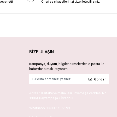
 seçeneği
Öneri ve şikayetlerinizi bize iletebilirsiniz.
BİZE ULAŞIN
Kampanya, duyuru, bilgilendirmelerden e-posta ile
haberdar olmak istiyorum.
Gönder
Adres :
Kartaltepe mahallesi Enverpaşa caddesi No
130/A Bayrampaşa / İstanbul
Whatsapp :
0530 671 65 99