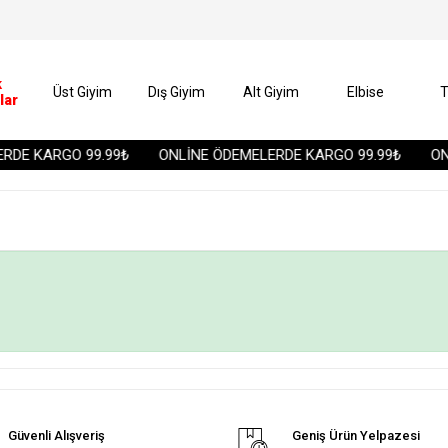
k
Üst Giyim
Dış Giyim
Alt Giyim
Elbise
T
lar
DE KARGO 99.99₺
ONLİNE ÖDEMELERDE KARGO 99.99₺
ONL
Güvenli Alışveriş
Geniş Ürün Yelpazesi