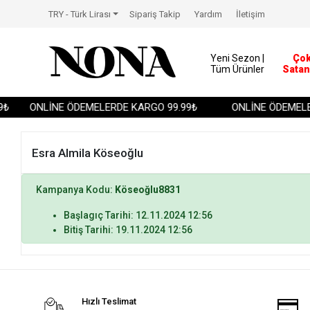
TRY - Türk Lirası
Sipariş Takip
Yardım
İletişim
Yeni Sezon |
Ço
Tüm Ürünler
Satan
₺
ONLİNE ÖDEMELERDE KARGO 99.99₺
ONLİNE ÖDEMELER
Esra Almila Köseoğlu
Kampanya Kodu:
Köseoğlu8831
Başlagıç Tarihi: 12.11.2024 12:56
Bitiş Tarihi: 19.11.2024 12:56
Hızlı Teslimat