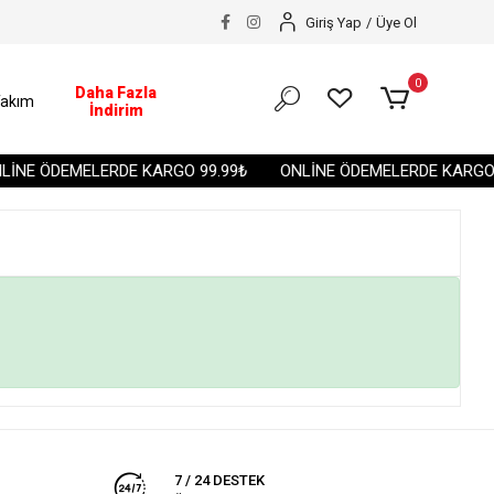
Giriş Yap
/
Üye Ol
0
Daha Fazla
akım
İndirim
İNE ÖDEMELERDE KARGO 99.99₺
ONLİNE ÖDEMELERDE KARGO 9
7 / 24 DESTEK