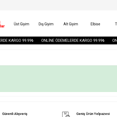
k
Üst Giyim
Dış Giyim
Alt Giyim
Elbise
T
lar
DE KARGO 99.99₺
ONLİNE ÖDEMELERDE KARGO 99.99₺
ONL
Güvenli Alışveriş
Geniş Ürün Yelpazesi