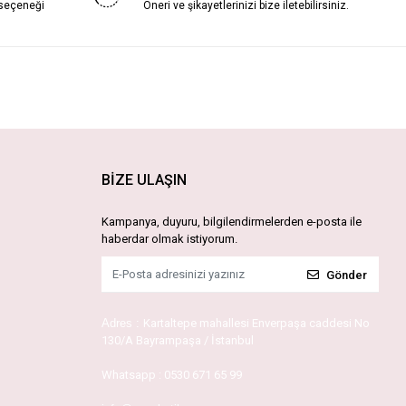
 seçeneği
Öneri ve şikayetlerinizi bize iletebilirsiniz.
BİZE ULAŞIN
Kampanya, duyuru, bilgilendirmelerden e-posta ile
haberdar olmak istiyorum.
Gönder
Adres :
Kartaltepe mahallesi Enverpaşa caddesi No
130/A Bayrampaşa / İstanbul
Whatsapp :
0530 671 65 99