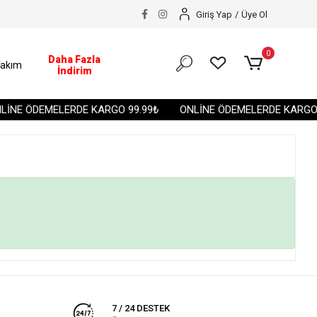
Giriş Yap
/
Üye Ol
0
Daha Fazla
akım
İndirim
İNE ÖDEMELERDE KARGO 99.99₺
ONLİNE ÖDEMELERDE KARGO 9
7 / 24 DESTEK