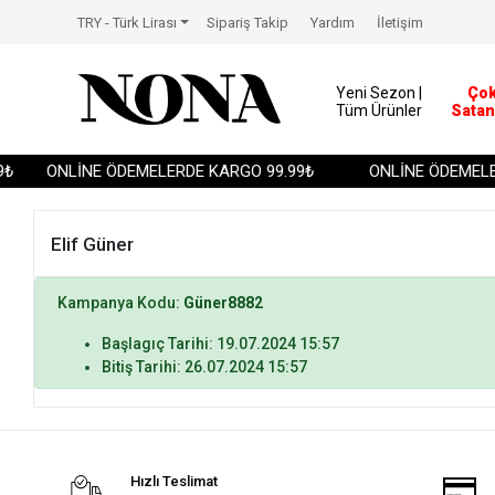
TRY - Türk Lirası
Sipariş Takip
Yardım
İletişim
Yeni Sezon |
Ço
Tüm Ürünler
Satan
₺
ONLİNE ÖDEMELERDE KARGO 99.99₺
ONLİNE ÖDEMELER
Elif Güner
Kampanya Kodu:
Güner8882
Başlagıç Tarihi: 19.07.2024 15:57
Bitiş Tarihi: 26.07.2024 15:57
Hızlı Teslimat