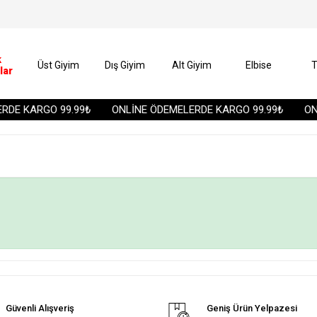
k
Üst Giyim
Dış Giyim
Alt Giyim
Elbise
T
lar
DE KARGO 99.99₺
ONLİNE ÖDEMELERDE KARGO 99.99₺
ONL
Güvenli Alışveriş
Geniş Ürün Yelpazesi