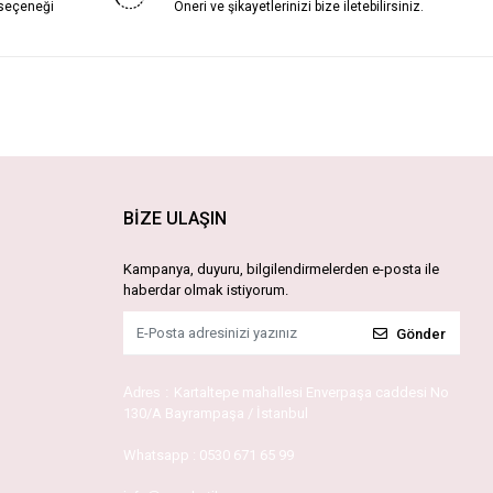
 seçeneği
Öneri ve şikayetlerinizi bize iletebilirsiniz.
BİZE ULAŞIN
Kampanya, duyuru, bilgilendirmelerden e-posta ile
haberdar olmak istiyorum.
Gönder
Adres :
Kartaltepe mahallesi Enverpaşa caddesi No
130/A Bayrampaşa / İstanbul
Whatsapp :
0530 671 65 99