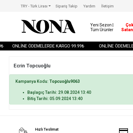
TRY - Türk Lirası
Sipariş Takip
Yardım
İletişim
Yeni Sezon |
Ço
Tüm Ürünler
Satan
₺
ONLİNE ÖDEMELERDE KARGO 99.99₺
ONLİNE ÖDEMELER
Ecrin Topcuoğlu
Kampanya Kodu:
Topcuoğlu9063
Başlagıç Tarihi: 29.08.2024 13:40
Bitiş Tarihi: 05.09.2024 13:40
Hızlı Teslimat