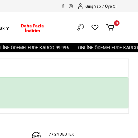
Giriş Yap
/
Üye Ol
0
Daha Fazla
akım
İndirim
İNE ÖDEMELERDE KARGO 99.99₺
ONLİNE ÖDEMELERDE KARGO 9
7 / 24 DESTEK