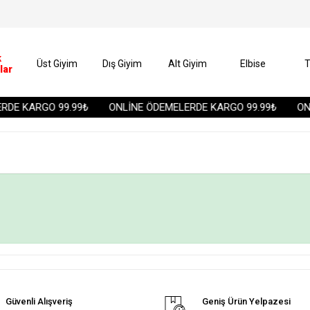
k
Üst Giyim
Dış Giyim
Alt Giyim
Elbise
T
lar
DE KARGO 99.99₺
ONLİNE ÖDEMELERDE KARGO 99.99₺
ONL
Güvenli Alışveriş
Geniş Ürün Yelpazesi