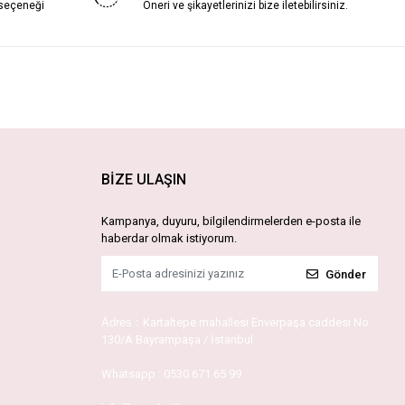
 seçeneği
Öneri ve şikayetlerinizi bize iletebilirsiniz.
BİZE ULAŞIN
Kampanya, duyuru, bilgilendirmelerden e-posta ile
haberdar olmak istiyorum.
Gönder
Adres :
Kartaltepe mahallesi Enverpaşa caddesi No
130/A Bayrampaşa / İstanbul
Whatsapp :
0530 671 65 99