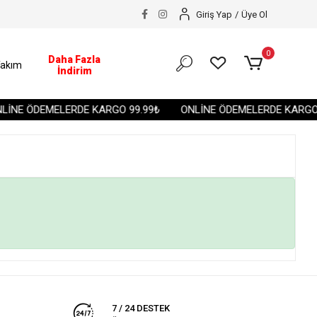
Giriş Yap
/
Üye Ol
0
Daha Fazla
akım
İndirim
İNE ÖDEMELERDE KARGO 99.99₺
ONLİNE ÖDEMELERDE KARGO 
7 / 24 DESTEK