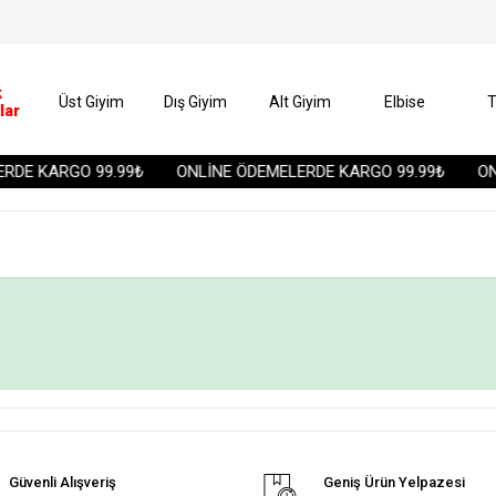
k
Üst Giyim
Dış Giyim
Alt Giyim
Elbise
T
lar
RDE KARGO 99.99₺
ONLİNE ÖDEMELERDE KARGO 99.99₺
ONL
Güvenli Alışveriş
Geniş Ürün Yelpazesi