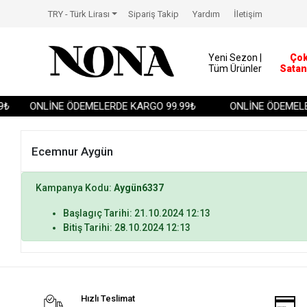
TRY - Türk Lirası
Sipariş Takip
Yardım
İletişim
Yeni Sezon |
Ço
Tüm Ürünler
Satan
₺
ONLİNE ÖDEMELERDE KARGO 99.99₺
ONLİNE ÖDEMELE
Ecemnur Aygün
Kampanya Kodu:
Aygün6337
Başlagıç Tarihi: 21.10.2024 12:13
Bitiş Tarihi: 28.10.2024 12:13
Hızlı Teslimat