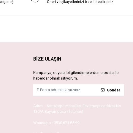
 seçeneği
Öneri ve şikayetlerinizi bize iletebilirsiniz.
BİZE ULAŞIN
Kampanya, duyuru, bilgilendirmelerden e-posta ile
haberdar olmak istiyorum.
Gönder
Adres :
Kartaltepe mahallesi Enverpaşa caddesi No
130/A Bayrampaşa / İstanbul
Whatsapp :
0530 671 65 99