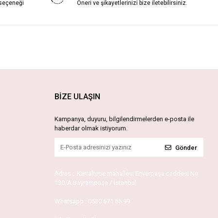
 seçeneği
Öneri ve şikayetlerinizi bize iletebilirsiniz.
BİZE ULAŞIN
Kampanya, duyuru, bilgilendirmelerden e-posta ile
haberdar olmak istiyorum.
Gönder
Adres :
Kartaltepe mahallesi Enverpaşa caddesi No
130/A Bayrampaşa / İstanbul
Whatsapp :
0530 671 65 99