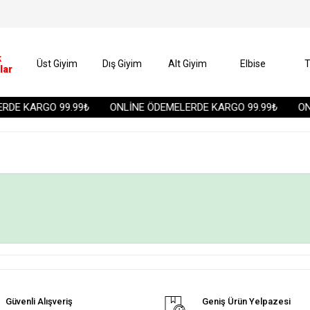
k
Üst Giyim
Dış Giyim
Alt Giyim
Elbise
T
lar
DE KARGO 99.99₺
ONLİNE ÖDEMELERDE KARGO 99.99₺
ONL
Güvenli Alışveriş
Geniş Ürün Yelpazesi