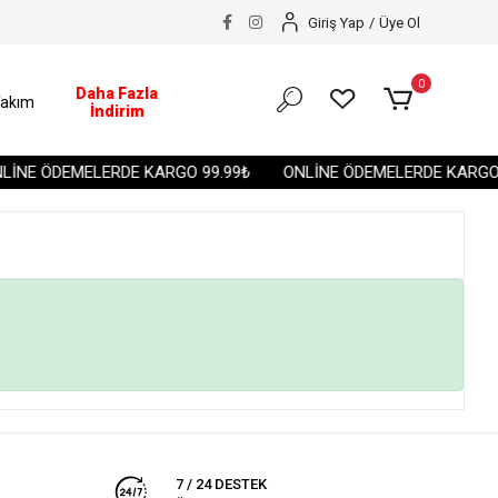
Giriş Yap
/
Üye Ol
0
Daha Fazla
akım
İndirim
İNE ÖDEMELERDE KARGO 99.99₺
ONLİNE ÖDEMELERDE KARGO 
7 / 24 DESTEK