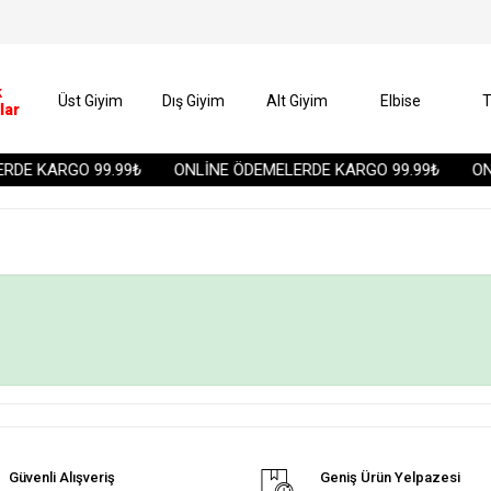
k
Üst Giyim
Dış Giyim
Alt Giyim
Elbise
T
lar
DE KARGO 99.99₺
ONLİNE ÖDEMELERDE KARGO 99.99₺
ONL
Güvenli Alışveriş
Geniş Ürün Yelpazesi