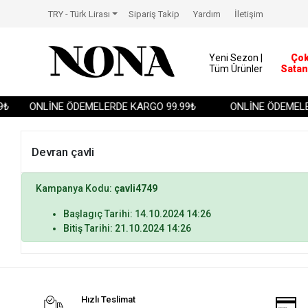
TRY - Türk Lirası
Sipariş Takip
Yardım
İletişim
Yeni Sezon |
Ço
Tüm Ürünler
Satan
₺
ONLİNE ÖDEMELERDE KARGO 99.99₺
ONLİNE ÖDEMELER
Devran çavli
Kampanya Kodu:
çavli4749
Başlagıç Tarihi: 14.10.2024 14:26
Bitiş Tarihi: 21.10.2024 14:26
Hızlı Teslimat