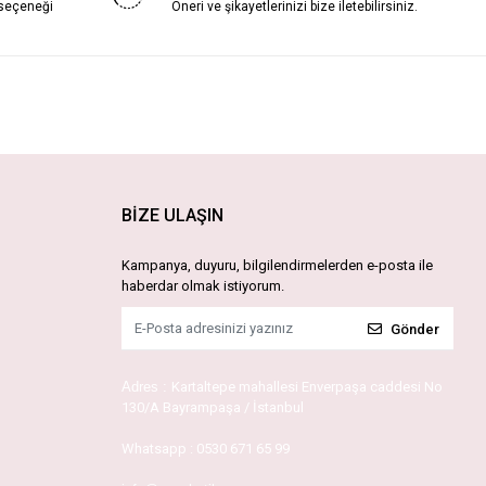
 seçeneği
Öneri ve şikayetlerinizi bize iletebilirsiniz.
BİZE ULAŞIN
Kampanya, duyuru, bilgilendirmelerden e-posta ile
haberdar olmak istiyorum.
Gönder
Adres :
Kartaltepe mahallesi Enverpaşa caddesi No
130/A Bayrampaşa / İstanbul
Whatsapp :
0530 671 65 99