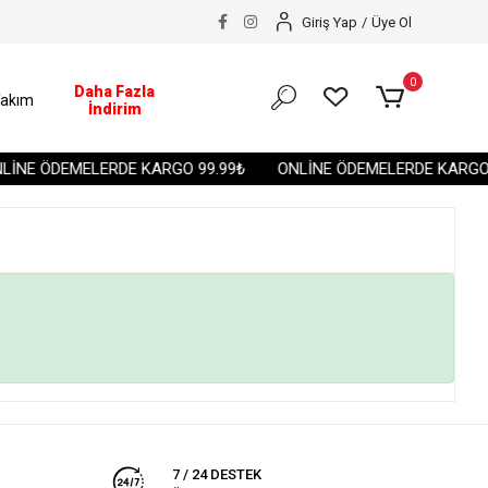
Giriş Yap
/
Üye Ol
0
Daha Fazla
akım
İndirim
İNE ÖDEMELERDE KARGO 99.99₺
ONLİNE ÖDEMELERDE KARGO 
7 / 24 DESTEK