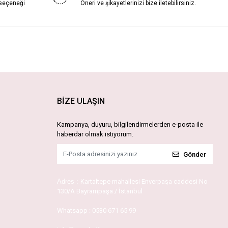
 seçeneği
Öneri ve şikayetlerinizi bize iletebilirsiniz.
BİZE ULAŞIN
Kampanya, duyuru, bilgilendirmelerden e-posta ile
haberdar olmak istiyorum.
Gönder
Adres :
Kartaltepe mahallesi Enverpaşa caddesi No
130/A Bayrampaşa / İstanbul
Whatsapp :
0530 671 65 99