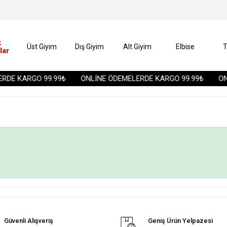
k
Üst Giyim
Dış Giyim
Alt Giyim
Elbise
T
lar
RDE KARGO 99.99₺
ONLİNE ÖDEMELERDE KARGO 99.99₺
ONL
Güvenli Alışveriş
Geniş Ürün Yelpazesi