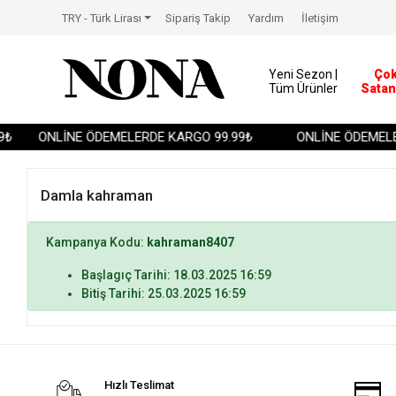
TRY - Türk Lirası
Sipariş Takip
Yardım
İletişim
Yeni Sezon |
Ço
Tüm Ürünler
Satan
₺
ONLİNE ÖDEMELERDE KARGO 99.99₺
ONLİNE ÖDEMELE
Damla kahraman
Kampanya Kodu:
kahraman8407
Başlagıç Tarihi: 18.03.2025 16:59
Bitiş Tarihi: 25.03.2025 16:59
Hızlı Teslimat