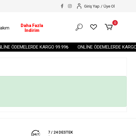
Giriş Yap
/
Üye Ol
0
Daha Fazla
akım
İndirim
İNE ÖDEMELERDE KARGO 99.99₺
ONLİNE ÖDEMELERDE KARGO 
7 / 24 DESTEK