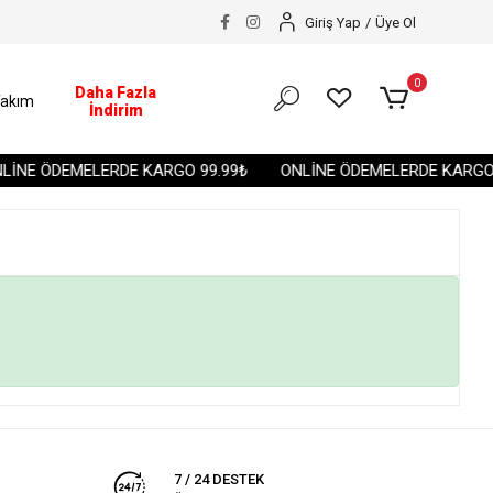
Giriş Yap
/
Üye Ol
0
Daha Fazla
akım
İndirim
İNE ÖDEMELERDE KARGO 99.99₺
ONLİNE ÖDEMELERDE KARGO 
7 / 24 DESTEK