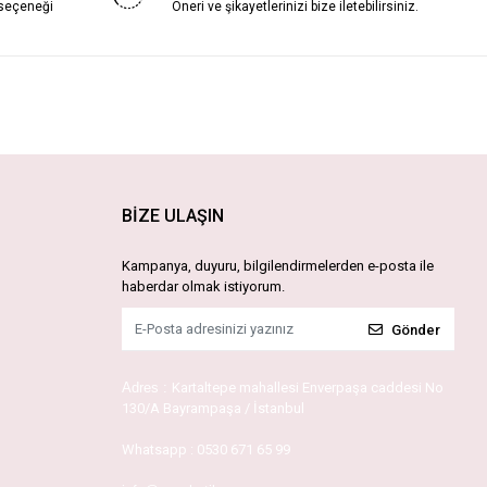
 seçeneği
Öneri ve şikayetlerinizi bize iletebilirsiniz.
BİZE ULAŞIN
Kampanya, duyuru, bilgilendirmelerden e-posta ile
haberdar olmak istiyorum.
Gönder
Adres :
Kartaltepe mahallesi Enverpaşa caddesi No
130/A Bayrampaşa / İstanbul
Whatsapp :
0530 671 65 99