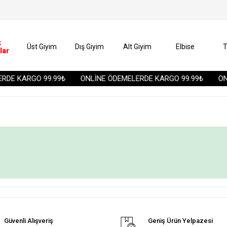
k
Üst Giyim
Dış Giyim
Alt Giyim
Elbise
T
lar
DE KARGO 99.99₺
ONLİNE ÖDEMELERDE KARGO 99.99₺
ONL
Güvenli Alışveriş
Geniş Ürün Yelpazesi