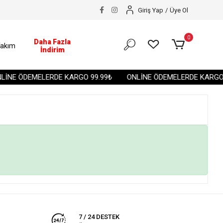
Giriş Yap
/
Üye Ol
0
Daha Fazla
akım
İndirim
İNE ÖDEMELERDE KARGO 99.99₺
ONLİNE ÖDEMELERDE KARGO 
7 / 24 DESTEK