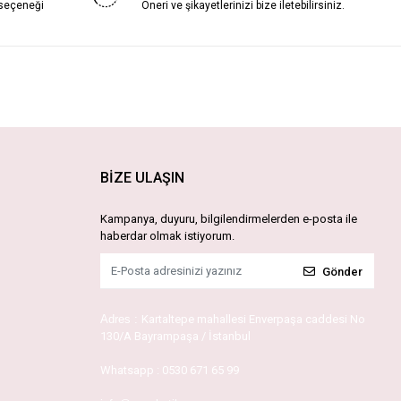
 seçeneği
Öneri ve şikayetlerinizi bize iletebilirsiniz.
BİZE ULAŞIN
Kampanya, duyuru, bilgilendirmelerden e-posta ile
haberdar olmak istiyorum.
Gönder
Adres :
Kartaltepe mahallesi Enverpaşa caddesi No
130/A Bayrampaşa / İstanbul
Whatsapp :
0530 671 65 99