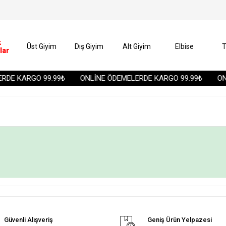
k
Üst Giyim
Dış Giyim
Alt Giyim
Elbise
T
lar
DE KARGO 99.99₺
ONLİNE ÖDEMELERDE KARGO 99.99₺
ONL
Güvenli Alışveriş
Geniş Ürün Yelpazesi