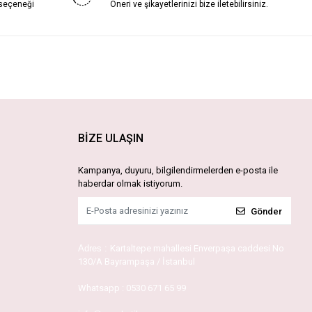
 seçeneği
Öneri ve şikayetlerinizi bize iletebilirsiniz.
BİZE ULAŞIN
Kampanya, duyuru, bilgilendirmelerden e-posta ile
haberdar olmak istiyorum.
Gönder
Adres :
Kartaltepe mahallesi Enverpaşa caddesi No
130/A Bayrampaşa / İstanbul
Whatsapp :
0530 671 65 99