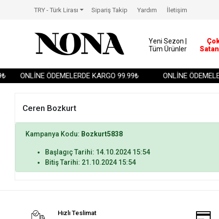
TRY - Türk Lirası
Sipariş Takip
Yardım
İletişim
Yeni Sezon |
Ço
Tüm Ürünler
Satan
₺
ONLİNE ÖDEMELERDE KARGO 99.99₺
ONLİNE ÖDEMELER
Ceren Bozkurt
Kampanya Kodu:
Bozkurt5838
Başlagıç Tarihi: 14.10.2024 15:54
Bitiş Tarihi: 21.10.2024 15:54
Hızlı Teslimat