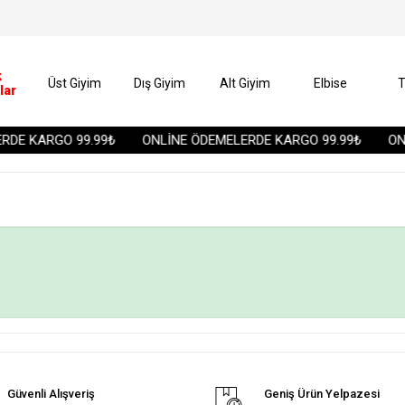
k
Üst Giyim
Dış Giyim
Alt Giyim
Elbise
T
lar
DE KARGO 99.99₺
ONLİNE ÖDEMELERDE KARGO 99.99₺
ONL
Güvenli Alışveriş
Geniş Ürün Yelpazesi