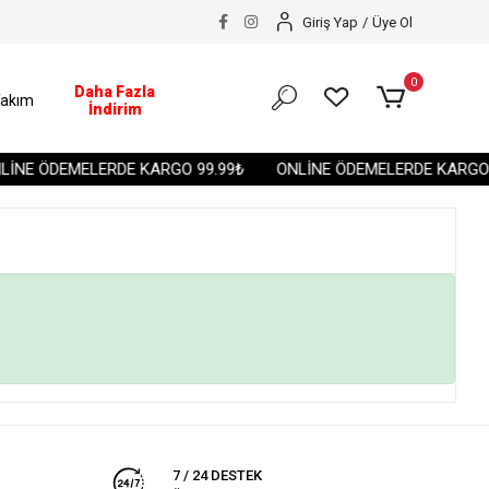
Giriş Yap
/
Üye Ol
0
Daha Fazla
akım
İndirim
İNE ÖDEMELERDE KARGO 99.99₺
ONLİNE ÖDEMELERDE KARGO 9
7 / 24 DESTEK