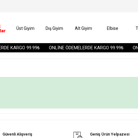
k
Üst Giyim
Dış Giyim
Alt Giyim
Elbise
T
lar
DE KARGO 99.99₺
ONLİNE ÖDEMELERDE KARGO 99.99₺
ONL
Güvenli Alışveriş
Geniş Ürün Yelpazesi