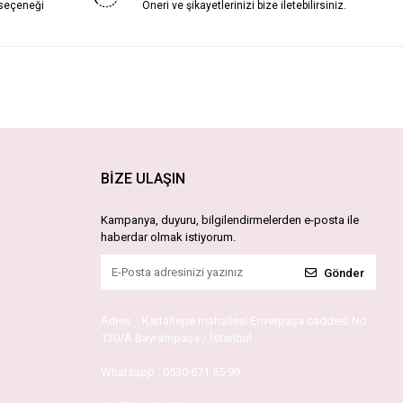
 seçeneği
Öneri ve şikayetlerinizi bize iletebilirsiniz.
BİZE ULAŞIN
Kampanya, duyuru, bilgilendirmelerden e-posta ile
haberdar olmak istiyorum.
Gönder
Adres :
Kartaltepe mahallesi Enverpaşa caddesi No
130/A Bayrampaşa / İstanbul
Whatsapp :
0530 671 65 99