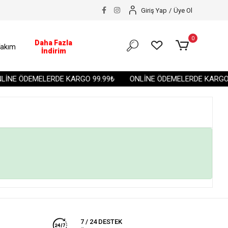
Giriş Yap
/
Üye Ol
0
Daha Fazla
akım
İndirim
İNE ÖDEMELERDE KARGO 99.99₺
ONLİNE ÖDEMELERDE KARGO 
7 / 24 DESTEK