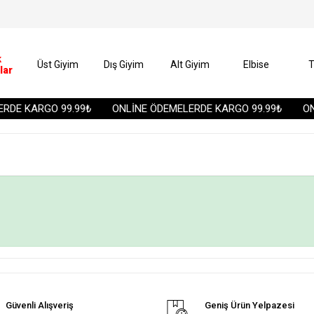
k
Üst Giyim
Dış Giyim
Alt Giyim
Elbise
T
lar
RDE KARGO 99.99₺
ONLİNE ÖDEMELERDE KARGO 99.99₺
ON
Güvenli Alışveriş
Geniş Ürün Yelpazesi