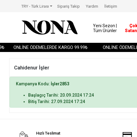
TRY - Türk Lirası
Sipariş Takip
Yardım
İletişim
Yeni Sezon |
Ço
Tüm Ürünler
Satan
₺
ONLİNE ÖDEMELERDE KARGO 99.99₺
ONLİNE ÖDEMELE
Cahidenur İşler
Kampanya Kodu:
İşler2853
Başlagıç Tarihi: 20.09.2024 17:24
Bitiş Tarihi: 27.09.2024 17:24
Hızlı Teslimat