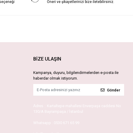
 seçeneği
Öneri ve şikayetlerinizi bize iletebilirsiniz.
BİZE ULAŞIN
Kampanya, duyuru, bilgilendirmelerden e-posta ile
haberdar olmak istiyorum.
Gönder
Adres :
Kartaltepe mahallesi Enverpaşa caddesi No
130/A Bayrampaşa / İstanbul
Whatsapp :
0530 671 65 99