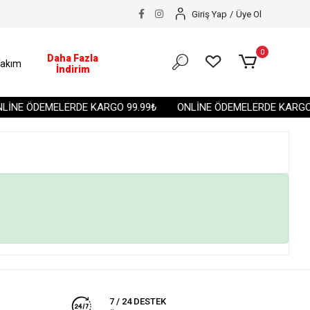
Giriş Yap
/
Üye Ol
0
Daha Fazla
akım
İndirim
LİNE ÖDEMELERDE KARGO 99.99₺
ONLİNE ÖDEMELERDE KARGO 
7 / 24 DESTEK