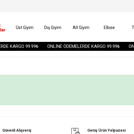
k
Üst Giyim
Dış Giyim
Alt Giyim
Elbise
T
lar
DE KARGO 99.99₺
ONLİNE ÖDEMELERDE KARGO 99.99₺
ONL
Güvenli Alışveriş
Geniş Ürün Yelpazesi