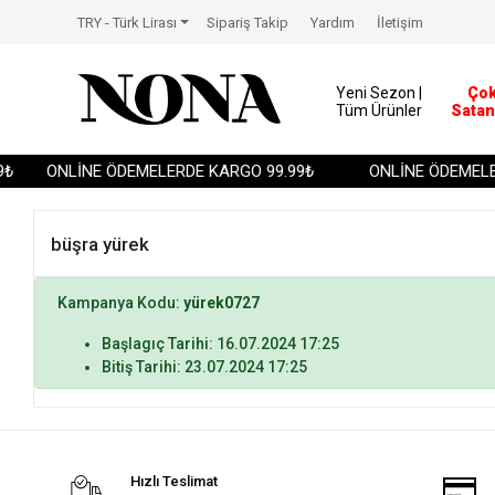
TRY - Türk Lirası
Sipariş Takip
Yardım
İletişim
Yeni Sezon |
Ço
Tüm Ürünler
Satan
₺
ONLİNE ÖDEMELERDE KARGO 99.99₺
ONLİNE ÖDEMELER
büşra yürek
Kampanya Kodu:
yürek0727
Başlagıç Tarihi: 16.07.2024 17:25
Bitiş Tarihi: 23.07.2024 17:25
Hızlı Teslimat