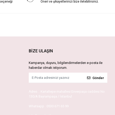
 seçeneği
Öneri ve şikayetlerinizi bize iletebilirsiniz.
BİZE ULAŞIN
Kampanya, duyuru, bilgilendirmelerden e-posta ile
haberdar olmak istiyorum.
Gönder
Adres :
Kartaltepe mahallesi Enverpaşa caddesi No
130/A Bayrampaşa / İstanbul
Whatsapp :
0530 671 65 99