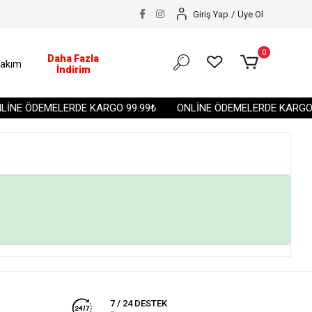
Giriş Yap
/
Üye Ol
0
Daha Fazla
akım
İndirim
İNE ÖDEMELERDE KARGO 99.99₺
ONLİNE ÖDEMELERDE KARGO 9
7 / 24 DESTEK