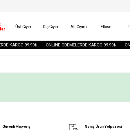
k
Üst Giyim
Dış Giyim
Alt Giyim
Elbise
T
lar
DE KARGO 99.99₺
ONLİNE ÖDEMELERDE KARGO 99.99₺
ONL
Güvenli Alışveriş
Geniş Ürün Yelpazesi