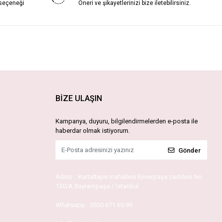
 seçeneği
Öneri ve şikayetlerinizi bize iletebilirsiniz.
BİZE ULAŞIN
Kampanya, duyuru, bilgilendirmelerden e-posta ile
haberdar olmak istiyorum.
Gönder
Adres :
Kartaltepe mahallesi Enverpaşa caddesi No
130/A Bayrampaşa / İstanbul
Whatsapp :
0530 671 65 99