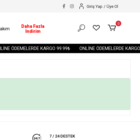
Giriş Yap
/
Üye Ol
0
Daha Fazla
akım
İndirim
İNE ÖDEMELERDE KARGO 99.99₺
ONLİNE ÖDEMELERDE KARGO 9
7 / 24 DESTEK