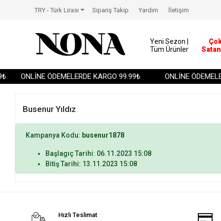
TRY - Türk Lirası
Sipariş Takip
Yardım
İletişim
Yeni Sezon |
Ço
Tüm Ürünler
Satan
₺
ONLİNE ÖDEMELERDE KARGO 99.99₺
ONLİNE ÖDEMELER
Busenur Yıldız
Kampanya Kodu:
busenur1878
Başlagıç Tarihi: 06.11.2023 15:08
Bitiş Tarihi: 13.11.2023 15:08
Hızlı Teslimat