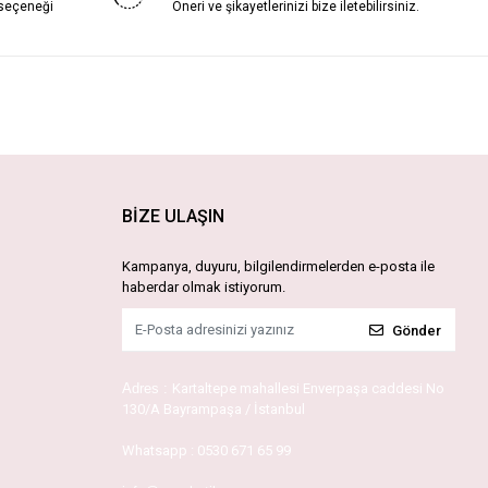
 seçeneği
Öneri ve şikayetlerinizi bize iletebilirsiniz.
BİZE ULAŞIN
Kampanya, duyuru, bilgilendirmelerden e-posta ile
haberdar olmak istiyorum.
Gönder
Adres :
Kartaltepe mahallesi Enverpaşa caddesi No
130/A Bayrampaşa / İstanbul
Whatsapp :
0530 671 65 99