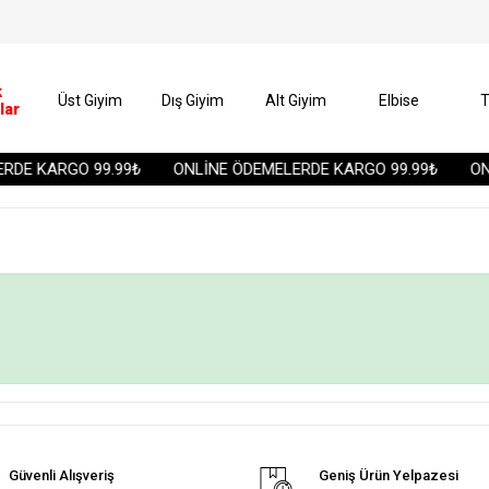
k
Üst Giyim
Dış Giyim
Alt Giyim
Elbise
T
lar
DE KARGO 99.99₺
ONLİNE ÖDEMELERDE KARGO 99.99₺
ONL
Güvenli Alışveriş
Geniş Ürün Yelpazesi