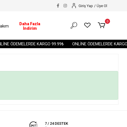
Giriş Yap
/
Üye Ol
0
Daha Fazla
akım
İndirim
İNE ÖDEMELERDE KARGO 99.99₺
ONLİNE ÖDEMELERDE KARGO 
7 / 24 DESTEK