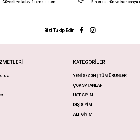
Güvenli ve kolay ödeme sistemi
Binlerce ürün ve kampanya
Bizi Takip Edin
İZMETLERİ
KATEGORİLER
orular
YENİ SEZON | TÜM ÜRÜNLER
ÇOK SATANLAR
eri
ÜST GİYİM
DIŞ GİYİM
ALT GİYİM