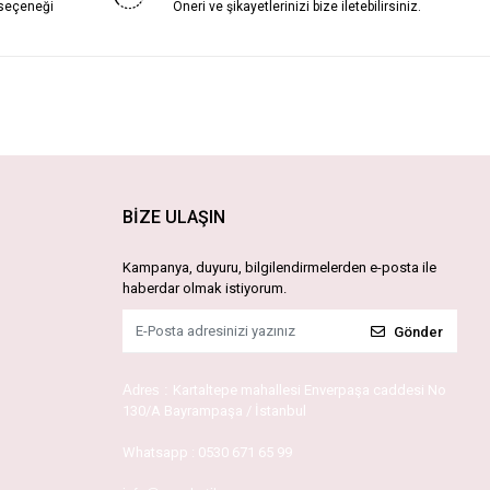
 seçeneği
Öneri ve şikayetlerinizi bize iletebilirsiniz.
BİZE ULAŞIN
Kampanya, duyuru, bilgilendirmelerden e-posta ile
haberdar olmak istiyorum.
Gönder
Adres :
Kartaltepe mahallesi Enverpaşa caddesi No
130/A Bayrampaşa / İstanbul
Whatsapp :
0530 671 65 99