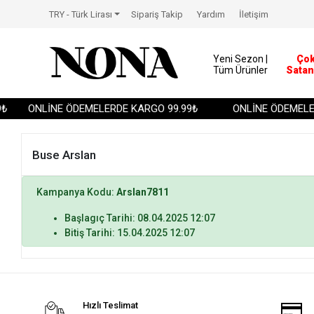
TRY - Türk Lirası
Sipariş Takip
Yardım
İletişim
Yeni Sezon |
Ço
Tüm Ürünler
Satan
₺
ONLİNE ÖDEMELERDE KARGO 99.99₺
ONLİNE ÖDEMELER
Buse Arslan
Kampanya Kodu:
Arslan7811
Başlagıç Tarihi: 08.04.2025 12:07
Bitiş Tarihi: 15.04.2025 12:07
Hızlı Teslimat