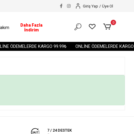
Giriş Yap
/
Üye Ol
0
Daha Fazla
akım
İndirim
İNE ÖDEMELERDE KARGO 99.99₺
ONLİNE ÖDEMELERDE KARGO 9
7 / 24 DESTEK