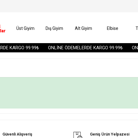
k
Üst Giyim
Dış Giyim
Alt Giyim
Elbise
T
lar
DE KARGO 99.99₺
ONLİNE ÖDEMELERDE KARGO 99.99₺
ONL
Güvenli Alışveriş
Geniş Ürün Yelpazesi