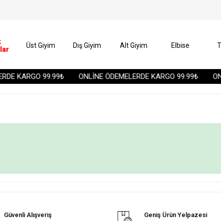
k
Üst Giyim
Dış Giyim
Alt Giyim
Elbise
T
lar
DE KARGO 99.99₺
ONLİNE ÖDEMELERDE KARGO 99.99₺
ONL
Güvenli Alışveriş
Geniş Ürün Yelpazesi