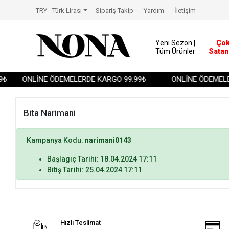
TRY - Türk Lirası
Sipariş Takip
Yardım
İletişim
Yeni Sezon |
Ço
Tüm Ürünler
Satan
₺
ONLİNE ÖDEMELERDE KARGO 99.99₺
ONLİNE ÖDEMELER
Bita Narimani
Kampanya Kodu:
narimani0143
Başlagıç Tarihi: 18.04.2024 17:11
Bitiş Tarihi: 25.04.2024 17:11
Hızlı Teslimat