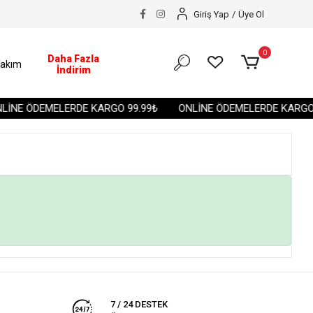
Giriş Yap
/
Üye Ol
0
Daha Fazla
akım
İndirim
İNE ÖDEMELERDE KARGO 99.99₺
ONLİNE ÖDEMELERDE KARGO 
7 / 24 DESTEK