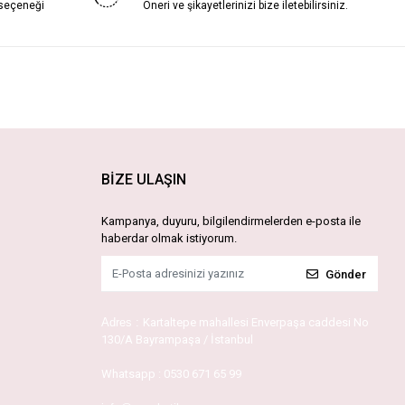
 seçeneği
Öneri ve şikayetlerinizi bize iletebilirsiniz.
BİZE ULAŞIN
Kampanya, duyuru, bilgilendirmelerden e-posta ile
haberdar olmak istiyorum.
Gönder
Adres :
Kartaltepe mahallesi Enverpaşa caddesi No
130/A Bayrampaşa / İstanbul
Whatsapp :
0530 671 65 99