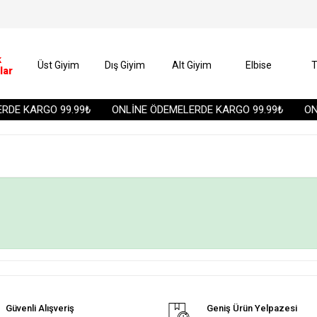
k
Üst Giyim
Dış Giyim
Alt Giyim
Elbise
T
lar
DE KARGO 99.99₺
ONLİNE ÖDEMELERDE KARGO 99.99₺
ONL
Güvenli Alışveriş
Geniş Ürün Yelpazesi