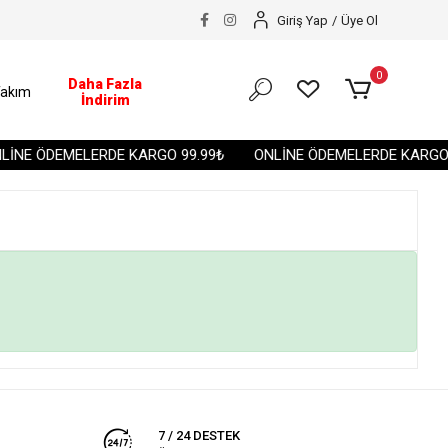
Giriş Yap
/
Üye Ol
0
Daha Fazla
akım
İndirim
İNE ÖDEMELERDE KARGO 99.99₺
ONLİNE ÖDEMELERDE KARGO 9
7 / 24 DESTEK