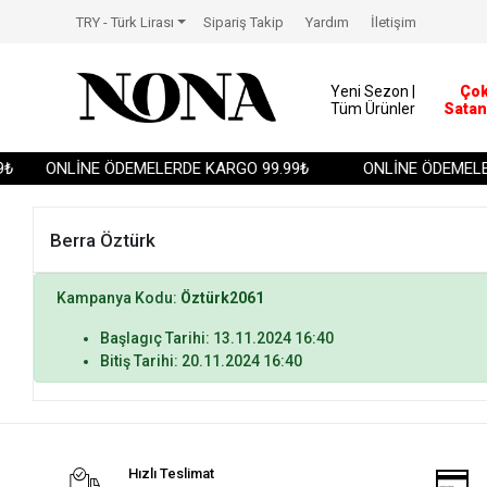
TRY - Türk Lirası
Sipariş Takip
Yardım
İletişim
Yeni Sezon |
Ço
Tüm Ürünler
Satan
₺
ONLİNE ÖDEMELERDE KARGO 99.99₺
ONLİNE ÖDEMELER
Berra Öztürk
Kampanya Kodu:
Öztürk2061
Başlagıç Tarihi: 13.11.2024 16:40
Bitiş Tarihi: 20.11.2024 16:40
Hızlı Teslimat