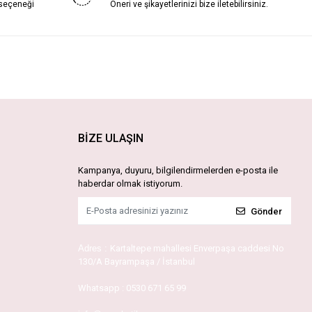
 seçeneği
Öneri ve şikayetlerinizi bize iletebilirsiniz.
BİZE ULAŞIN
Kampanya, duyuru, bilgilendirmelerden e-posta ile
haberdar olmak istiyorum.
Gönder
Adres :
Kartaltepe mahallesi Enverpaşa caddesi No
130/A Bayrampaşa / İstanbul
Whatsapp :
0530 671 65 99