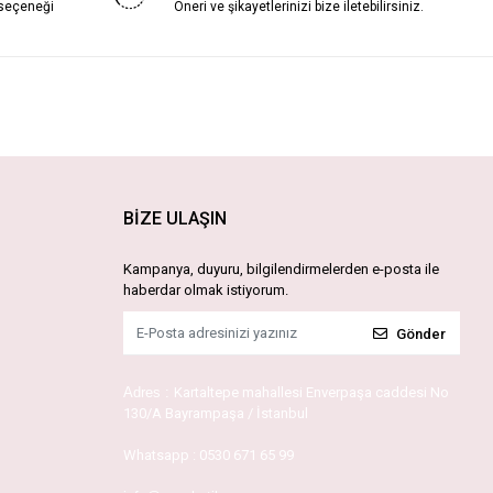
 seçeneği
Öneri ve şikayetlerinizi bize iletebilirsiniz.
BİZE ULAŞIN
Kampanya, duyuru, bilgilendirmelerden e-posta ile
haberdar olmak istiyorum.
Gönder
Adres :
Kartaltepe mahallesi Enverpaşa caddesi No
130/A Bayrampaşa / İstanbul
Whatsapp :
0530 671 65 99