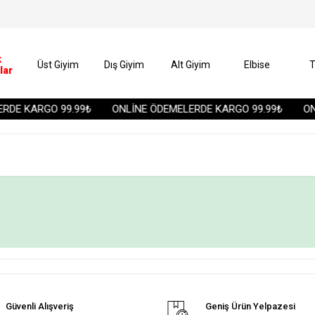
k
Üst Giyim
Dış Giyim
Alt Giyim
Elbise
T
lar
RDE KARGO 99.99₺
ONLİNE ÖDEMELERDE KARGO 99.99₺
ONL
Güvenli Alışveriş
Geniş Ürün Yelpazesi