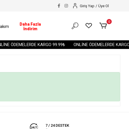
Giriş Yap
/
Üye Ol
0
Daha Fazla
akım
İndirim
İNE ÖDEMELERDE KARGO 99.99₺
ONLİNE ÖDEMELERDE KARGO 
7 / 24 DESTEK