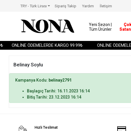
TRY - Türk Lirası
Sipariş Takip
Yardım
İletişim
Yeni Sezon |
Ço
Tüm Ürünler
Satan
₺
ONLİNE ÖDEMELERDE KARGO 99.99₺
ONLİNE ÖDEMELER
Belinay Soylu
Kampanya Kodu:
belinay2791
Başlagıç Tarihi: 16.11.2023 16:14
Bitiş Tarihi: 23.12.2023 16:14
Hızlı Teslimat