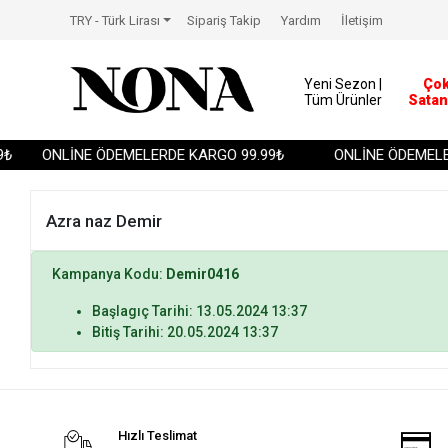
TRY - Türk Lirası
Sipariş Takip
Yardım
İletişim
Yeni Sezon |
Ço
Tüm Ürünler
Satan
₺
ONLİNE ÖDEMELERDE KARGO 99.99₺
ONLİNE ÖDEMELER
Azra naz Demir
Kampanya Kodu:
Demir0416
Başlagıç Tarihi: 13.05.2024 13:37
Bitiş Tarihi: 20.05.2024 13:37
Hızlı Teslimat