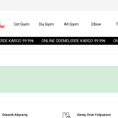
k
Üst Giyim
Dış Giyim
Alt Giyim
Elbise
T
lar
DE KARGO 99.99₺
ONLİNE ÖDEMELERDE KARGO 99.99₺
ONL
Güvenli Alışveriş
Geniş Ürün Yelpazesi