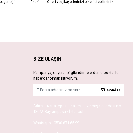
 seçeneği
Öneri ve şikayetlerinizi bize iletebilirsiniz.
BİZE ULAŞIN
Kampanya, duyuru, bilgilendirmelerden e-posta ile
haberdar olmak istiyorum.
Gönder
Adres :
Kartaltepe mahallesi Enverpaşa caddesi No
130/A Bayrampaşa / İstanbul
Whatsapp :
0530 671 65 99