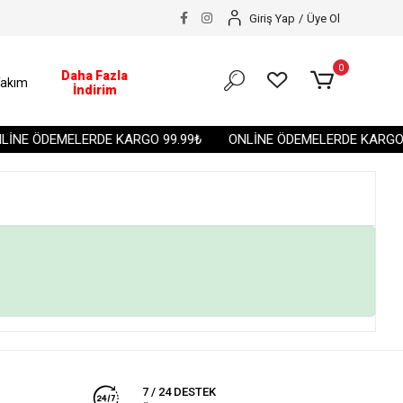
Giriş Yap
/
Üye Ol
0
Daha Fazla
akım
İndirim
İNE ÖDEMELERDE KARGO 99.99₺
ONLİNE ÖDEMELERDE KARGO 9
7 / 24 DESTEK