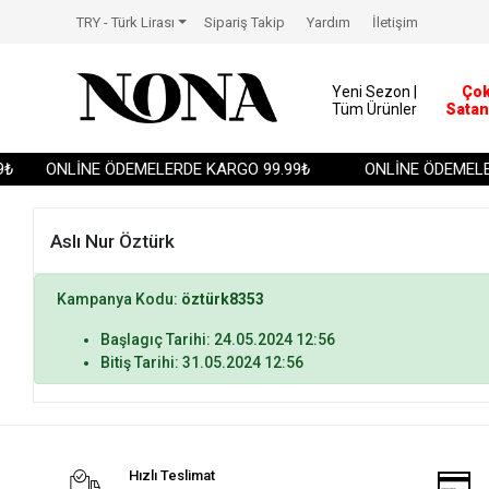
TRY - Türk Lirası
Sipariş Takip
Yardım
İletişim
Yeni Sezon |
Ço
Tüm Ürünler
Satan
₺
ONLİNE ÖDEMELERDE KARGO 99.99₺
ONLİNE ÖDEMELER
Aslı Nur Öztürk
Kampanya Kodu:
öztürk8353
Başlagıç Tarihi: 24.05.2024 12:56
Bitiş Tarihi: 31.05.2024 12:56
Hızlı Teslimat