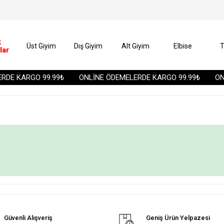
k
Üst Giyim
Dış Giyim
Alt Giyim
Elbise
T
lar
DE KARGO 99.99₺
ONLİNE ÖDEMELERDE KARGO 99.99₺
ONL
Güvenli Alışveriş
Geniş Ürün Yelpazesi