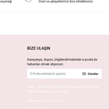
 seçeneği
Öneri ve şikayetlerinizi bize iletebilirsiniz.
BİZE ULAŞIN
Kampanya, duyuru, bilgilendirmelerden e-posta ile
haberdar olmak istiyorum.
Gönder
Adres :
Kartaltepe mahallesi Enverpaşa caddesi No
130/A Bayrampaşa / İstanbul
Whatsapp :
0530 671 65 99