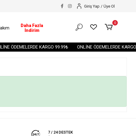
Giriş Yap
/
Üye Ol
0
Daha Fazla
akım
İndirim
İNE ÖDEMELERDE KARGO 99.99₺
ONLİNE ÖDEMELERDE KARGO 9
7 / 24 DESTEK