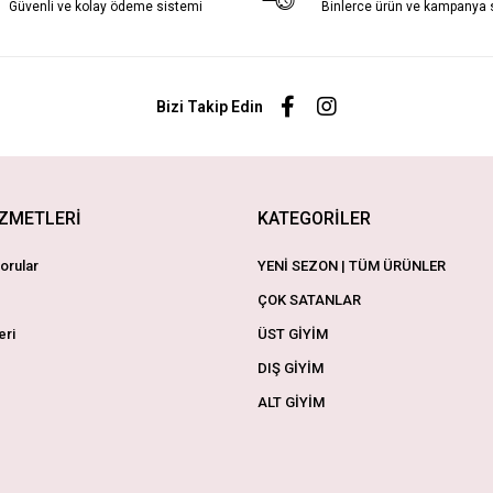
Güvenli ve kolay ödeme sistemi
Binlerce ürün ve kampanya
Bizi Takip Edin
İZMETLERİ
KATEGORİLER
orular
YENİ SEZON | TÜM ÜRÜNLER
ÇOK SATANLAR
eri
ÜST GİYİM
DIŞ GİYİM
ALT GİYİM