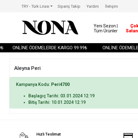
TRY - Türk Lirası
Sipariş Takip
Yardım
İletişim
Yeni Sezon |
Ço
Tüm Ürünler
Satan
₺
ONLİNE ÖDEMELERDE KARGO 99.99₺
ONLİNE ÖDEMELER
Aleyna Peri
Kampanya Kodu:
Peri4700
Başlagıç Tarihi: 03.01.2024 12:19
Bitiş Tarihi: 10.01.2024 12:19
Hızlı Teslimat