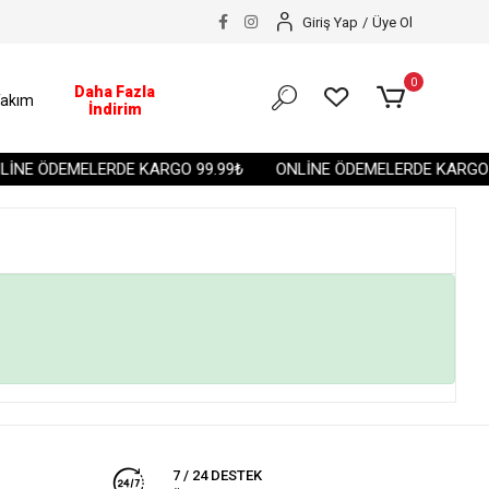
Giriş Yap
/
Üye Ol
0
Daha Fazla
akım
İndirim
İNE ÖDEMELERDE KARGO 99.99₺
ONLİNE ÖDEMELERDE KARGO 9
7 / 24 DESTEK