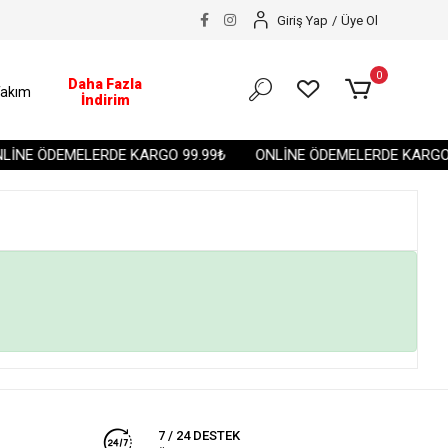
Giriş Yap
/
Üye Ol
0
Daha Fazla
akım
İndirim
İNE ÖDEMELERDE KARGO 99.99₺
ONLİNE ÖDEMELERDE KARGO 
7 / 24 DESTEK