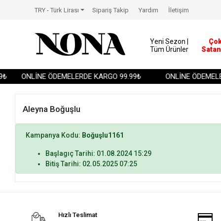
TRY - Türk Lirası
Sipariş Takip
Yardım
İletişim
Yeni Sezon |
Ço
Tüm Ürünler
Satan
₺
ONLİNE ÖDEMELERDE KARGO 99.99₺
ONLİNE ÖDEMELE
Aleyna Boğuşlu
Kampanya Kodu:
Boğuşlu1161
Başlagıç Tarihi: 01.08.2024 15:29
Bitiş Tarihi: 02.05.2025 07:25
Hızlı Teslimat