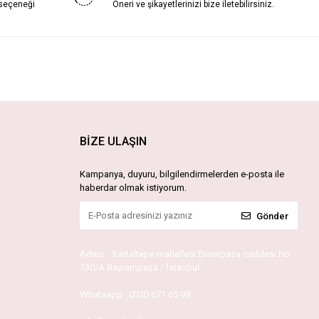
 seçeneği
Öneri ve şikayetlerinizi bize iletebilirsiniz.
BİZE ULAŞIN
Kampanya, duyuru, bilgilendirmelerden e-posta ile
haberdar olmak istiyorum.
Gönder
Adres :
Kartaltepe mahallesi Enverpaşa caddesi No
130/A Bayrampaşa / İstanbul
Whatsapp :
0530 671 65 99