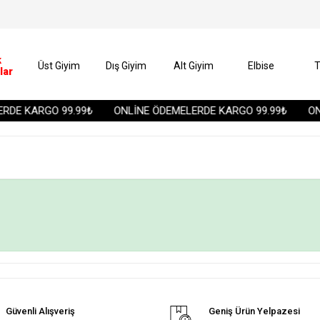
k
Üst Giyim
Dış Giyim
Alt Giyim
Elbise
T
lar
RDE KARGO 99.99₺
ONLİNE ÖDEMELERDE KARGO 99.99₺
ONL
Güvenli Alışveriş
Geniş Ürün Yelpazesi